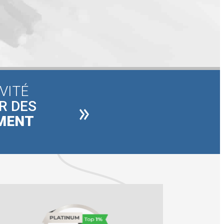
VITÉ
»
R DES
EMENT