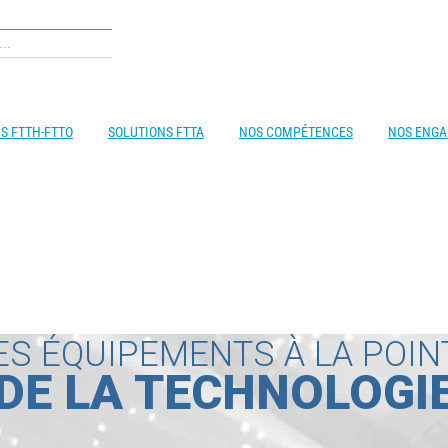
S FTTH-FTTO
SOLUTIONS FTTA
NOS COMPÉTENCES
NOS ENG
ES ÉQUIPEMENTS À LA POIN
DE LA TECHNOLOGI