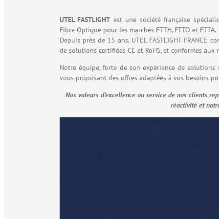
UTEL FASTLIGHT
est une société française spéciali
Fibre Optique pour les marchés FTTH, FTTO et FTTA.
Depuis près de 15 ans, UTEL FASTLIGHT FRANCE conç
de solutions certifiées CE et RoHS, et conformes aux 
Notre équipe, forte de son expérience de solutions
vous proposant des offres adaptées à vos besoins p
Nos valeurs d’excellence au service de nos clients repo
réactivité et notr