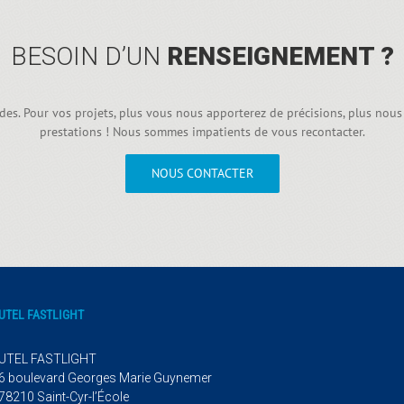
BESOIN D’UN
RENSEIGNEMENT ?
s. Pour vos projets, plus vous nous apporterez de précisions, plus nous
prestations ! Nous sommes impatients de vous recontacter.
NOUS CONTACTER
UTEL FASTLIGHT
UTEL FASTLIGHT
6 boulevard Georges Marie Guynemer
78210 Saint-Cyr-l’École