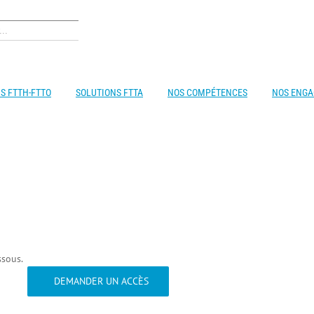
S FTTH-FTTO
SOLUTIONS FTTA
NOS COMPÉTENCES
NOS ENG
ssous.
DEMANDER UN ACCÈS