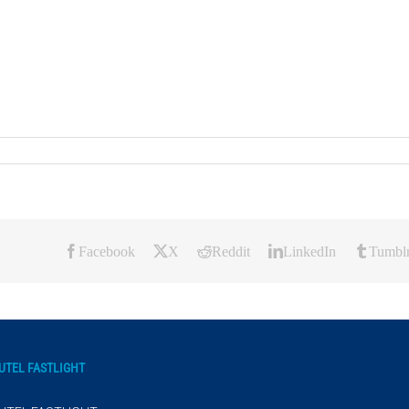
Facebook
X
Reddit
LinkedIn
Tumbl
UTEL FASTLIGHT