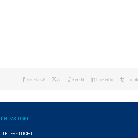
Facebook
X
Reddit
LinkedIn
Tumbl
UTEL FASTLIGHT
UTEL FASTLIGHT