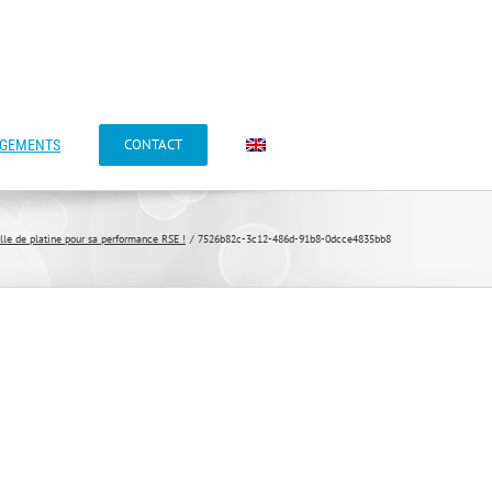
CONTACT
AGEMENTS
e de platine pour sa performance RSE !
7526b82c-3c12-486d-91b8-0dcce4835bb8