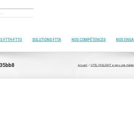
S FTTH-FTTO
SOLUTIONS FTTA
NOS COMPÉTENCES
NOS ENG
835bb8
Accueil
UTEL FASLIGHT a reçu une médaill