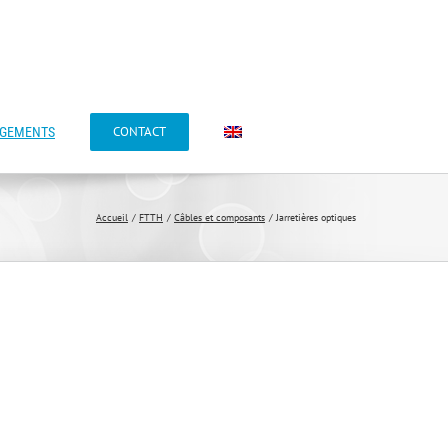
CONTACT
AGEMENTS
Accueil
FTTH
Câbles et composants
Jarretières optiques