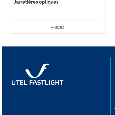
Jarretières optiques
Détails